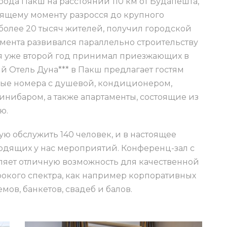
рода Пакш на расстоянии 110 км от Будапешта,
оящему моменту разросся до крупного
более 20 тысяч жителей, получил городской
 момента развивался параллельно строительству
мя уже второй год принимал приезжающих в
й Отель Дуна*** в Пакш предлагает гостям
ые номера с душевой, кондиционером,
инибаром, а также апартаменты, состоящие из
ю.
ю обслужить 140 человек, и в настоящее
одящих у нас мероприятий. Конференц-зал с
яет отличную возможность для качественной
кого спектра, как например корпоративных
мов, банкетов, свадеб и балов.