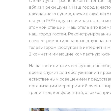
Отель Дуна*** расположен в центре го
вблизи реки Дунай. Наш город к наст
населенного пункта, насчитывающего 
статус в 1979 году, и начиная с этого
атомной станции. Наш отель в то вре
наш город гостей. Реконструированны
свежеотремонтированные двухспальн
телевизором, доступом в интернет и м
2 комнат и имеющие компактную кухн
Наша гостиница имеет кухню, способну
время служит для обслуживания прох
естественным освещением предоставл
организации мероприятий очень широ
тренингов, конференций, а также прие